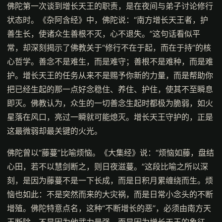
佛陀第一次谈到增长天王的职责，是在夜间与弟子讨论修行
状态时。《杂阿含经》中，佛陀说：“南方增长天王者，护
善生长，使诸众生善根不灭，心不退失。”这句话看似平
常，却深刻揭示了佛教关于“修行不在于起，而在于持”的核
心哲学。善念不是难生，而是难守；善根不是难种，而是难
护。增长天王的任务从来不是赐予你新的力量，而是帮助你
把已经生起的那一点好念稳住、养住、护住，使其不至瞬息
即灭。佛教认为，众生的一切善念生起时都极为脆弱，如火
星落在风口，亮过一瞬就可能熄灭。增长天王守护的，正是
这最微弱却最关键的火光。
佛陀曾以“藤蔓”比喻烦恼。《大集经》说：“烦恼如藤，盘结
心田，若不以慧剑断之，则日夜滋蔓。”这段比喻之所以深
刻，是因为藤蔓不是一下长成，而是日积月累缠绕而生。烦
恼也如此：不是突然而来的大灾祸，而是日常小念头的不断
增殖。佛陀特意点名，这种“不断增长的恶”，必须由南方天
王断除。不是因为他武力最强，而是因为增长天王的象征，