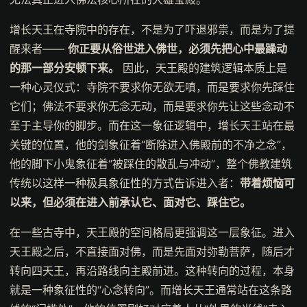
增长天王在寺院中的存在，不是为了吓退邪祟，而是为了提
醒来者——
你正要从俗世进入佛世，必须先把心中最躁动
的那一部分安顿下来。
因此，天王殿的建筑逻辑本质上是
一种心灵仪式：寺院不要求你无欲无嗔，而是要求你先踩住
它们；佛法不要求你无念无动，而是要求你先让这些念动不
至于主导你的脚步。而在这一象征逻辑中，增长天王站在最
关键的位置，他的剑象征着“断除进入佛殿前的不净之念”，
他的脚下小鬼象征着“被踩住的散乱与冲动”，整个佛教建筑
传统以这样一种极具象征性的方式告诉进入者：
带着烦恼可
以来，但必须在进入前承认它、面对它、踩住它。
在一些古寺中，天王殿的空间格局更强调这一层象征。进入
天王殿之后，不直接面对佛，而是先面对弥勒菩萨，随后才
转向四天王，再沿路线向主殿前进。这种转向的过程，本身
就是一种象征性的“心念转向”。而增长天王通常站在这条路