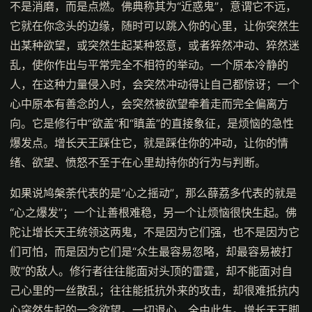
不是消磨，而是点燃。佛典称其为“近惑鬼”，意谓它不远，
它就在你念头的边缘，随时可以跳入你的心里，让你突然生
出某种欲望，或突然生起某种怒意，或者猝然冲动、猝然迷
乱，使你作出与平常完全不相符的举动。一个原本冷静的
人，在这种力量侵入时，会突然冲动得让自己都惊讶；一个
心中原本有善念的人，会突然被欲望牵着走而完全偏离方
向。它是修行中“欲盖”和“瞋盖”的直接象征，是烦恼的急性
爆发点。增长天王踩住它，就是踩住你的冲动，让你的情
绪、欲望、愤怒不至于在心里劫持你的行为与判断。
如果说鸠槃荼代表的是“心之摇动”，那么薛荔多代表的就是
“心之爆发”；一个让善根难稳，另一个让烦恼很快生起。佛
陀让增长天王统领这两鬼，不是因为它们强，也不是因为它
们可怕，而是因为它们是“众生最容易忽略，却最容易被打
败”的敌人。修行者往往能面对头顶的雷霆，却不能面对自
己心里的一丝散乱；往往能抵抗外来的攻击，却很难抵抗内
心突然生起的一念欲望。一切退心，全由此生。增长天王脚