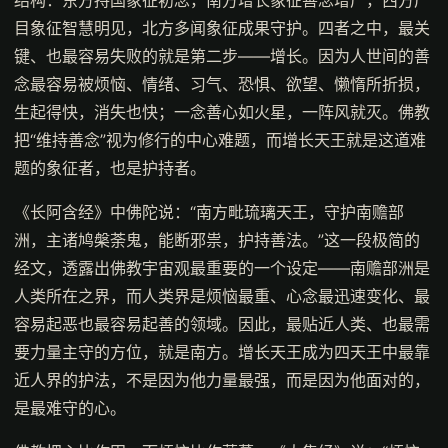
目象征智慧明见，北方多闻象征成果守护。四者之中，最关
键、也最容易失败的就是第二步——增长。因为人世间的善
念最容易被烦恼、情绪、习气、恐惧、欲望、懒惰所折损，
生起得快，消失也快；一念善心如火星，一阵风就灭。佛教
把“维持善念”视为修行的中心难题，而增长天王就是这道难
题的象征者，也是护持者。
《长阿含经》中佛陀说：“南方毗琉璃天王，守护南赡部
洲，主诸鸠槃荼鬼，能断邪祟，护持善法。”这一段极简的
经文，透露出佛教宇宙观最重要的一个设定——南赡部洲是
人类所在之界，而人类界是烦恼最重、心念最迅速变化、最
容易起恶也最容易起善的领域。因此，最贴近人类、也最需
要力量主守的方位，就是南方。增长天王成为四天王中最靠
近人界的护法，不是因为他力量最强，而是因为他面对的，
是最难守的心。