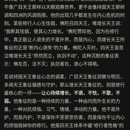
不像广目天王那样以天眼观察世界，更不会像持国天王那样
调和四洲的风调雨顺。他的出现几乎都发生在内心危机的时
刻。某些修行人心生怯弱，佛陀召四天王，唯增长天王说：
“我断其怯弱，使其心力增长。”佛陀赞叹他，因为在修行
中，真正能让人退失的不是外界，而是内心，而增长天王所
象征的正是“断内心退失”的力量。佛陀入灭时，四天王皆悲
泣唯增长天王“昂然而立，执剑不动”，这种沉默的象征表
示：佛在否，法不灭；执剑者在，退心不得萌。
若说持国天王象征心念的调柔，广目天王象征洞察与明见，
多闻天王象征福德与守护，那么增长天王象征的，则是修行
最核心的一环——
让心持续增长，不退，不怯，不散，不
弱。
他象征的是一种持续的力量，一种由内而外生长的力
量，一种对抗烦恼、习气、情绪、冲动的力量。他不是外
护，而是内护；不是保你不受邪祟伤害，而是保你不让内心
的烦恼毁掉你的修行。他是四天王体系中最“修行者性格”的