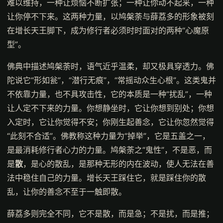
难以维持，一种让烦恼不断扩张；一种让你动不起来，一种
让你停不下来。这两种力量，以鸠槃荼与薛荔多的形象被刻
在增长天王脚下，成为修行者必须时时面对的两种“心魔原
型”。
佛典中描述鸠槃荼时，语气近乎温柔，却又极具穿透力。佛
陀说它“形如瓮”，“潜行无痕”，“常摇动众生心根”。这类鬼并
不依靠力量，也不具攻击性，它的本质是一种“扰乱”，一种
让人定不下来的力量。你想静坐时，它让你想到别处；你想
入定时，它让你觉得不安；你刚生起善念，它让你忽然觉得
“此刻不合适”。佛教称这种力量为“掉举”，它是五盖之一，
是最消耗修行者心力的力量。鸠槃荼之“鬼性”，不是恶，而
是
散
，是心的散乱，是那种无形的内在波动，使人无法在善
法中稳住自己的力量。增长天王踩住它，就是踩住你的散
乱，让你的善念不至于一触即散。
薛荔多则完全不同，它不是散，而是急；不是扰，而是推；