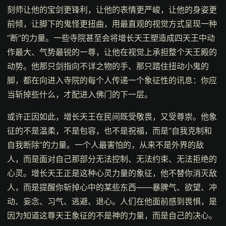
刻师让他的宝剑更锋利，让他的表情更严峻，让他的身姿更
前倾，让脚下的鬼怪更扭曲，用最直观的视觉方式呈现一种
“断”的力量。一些寺院甚至会将增长天王塑造成四天王中动
作最大、气势最锐的一尊，让他在视觉上承担整个天王殿的
动势。他那只剑指向不详之物的手、那只踏住扭动小鬼的
脚，都在向进入寺院的每个人传递一个象征性的讯息：你应
当斩掉些什么，才配进入佛门的下一层。
或许正因如此，增长天王在民间既受敬畏，又受尊崇。他象
征的不是温柔，不是包容，也不是祝福，而是“自我克制和
自我断除”的力量。一个人最害怕的，从来不是外界的敌
人，而是面对自己那部分无法控制、无法约束、无法拒绝的
心灵。增长天王正是这种心灵力量的象征，他不替你消灭敌
人，而是提醒你斩掉心中的某些东西——暴脾气、欲望、冲
动、妄念、习气、逃避、退心。人们在他面前感到畏惧，是
因为知道这尊天王象征的不是神的力量，而是自己的决心。