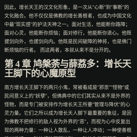
因此，增长天王的汉文化形象，是一次从“心断”到“事断”的
文化融合。他不仅仅是佛教的增长善根者，也成为中国文化
中最“现实感”的护法天神之一。面对生活，他能断你路障；
面对心灵，他能断你烦恼；面对修行，他能断你退心。他既
拔剑向外，也拔剑向内。他既是民间破障的神将，也是佛门
断烦恼的行者。 而这两者，本就从来不是分开的。
第 4 章
鸠槃荼与薛荔多：增长天
王脚下的心魔原型
南方增长天王脚下的两只小鬼，常被看成是“邪祟”“怪物”或
民间意义上的“妖孽”，但佛典中的它们其实从来不是外界的
怪物，而是专门被安排作为增长天王所要“管理与降伏”的心
灵力量。它们之所以成为增长天人脚下最重要的象征，是因
为佛教不把修行的敌人视为外界的“恶”，而视为心中反复出
现的两种力量：一种让人散乱，一种让人冲动；一种使善根