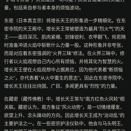
量，包括来自参与者本身的烦恼波动。
东密（日本真言宗）将增长天王的形象进一步精细化。在东
密寺院的天王殿中，增长天王常被塑造为最具“烈火气”的天
王——面目深沉、肌肉紧绷、剑锋锐利、衣甲翻飞，宛若随
时准备冲进火焰中斩断什么力量一般。这种形象并非夸张，
而是对应着东密强调的“火界三昧”修法。在火界三昧中，修
行者以火焰观想自己内心所有烦恼，并将其化为智慧的火。
增长天王便在火焰观想中占据高位，因为他代表着“断烦恼
之火”，亦代表着“从火中重生的意志”。因此在东密寺院中，
增长天王往往比持国、广目、多闻更具有“烈性”的力量。
在藏密（藏传佛教）中，增长天王常与“南方红色火风轮”相
关联。藏密认为，南方象征“风火动势”，是一切情绪爆发、
欲望上升、念头躁动的方向。因此增长天王成为“治动乱”的
主要护法之一。在一些密宗护法仪轨中，他会与马头明王、