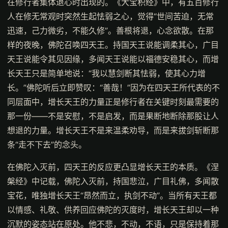
在修行者集体退心时出现的。《大宝积经》中，有五百修行
人在修无常观时突然生起怯弱之心，觉得“世间苦迫，无常
迅速，己力微劣，不能久修”。善根将退，心念欲散。在那
样的夜晚，佛陀召唤四天王。持国天王说能调柔其心，广目
天王说能令其见因缘，多闻天王说能以福德安稳其心，而增
长天王只是简单地说：“我以慧剑断其怯弱，使其心力增
长。”佛陀听后立即赞叹：“善哉！”因为在四天王所代表的不
同层面中，增长天王的力量正是修行者在关键时刻最需要的
那一份——不是安慰，不是启发，而是果断地断除那股让人
想退的力量。增长天王不是来温柔劝导，而是来拔剑斩断那
条“走不下去”的念头。
在佛陀入灭前，四天王的反应更凸显增长天王的本质。《涅
槃经》中记载，佛陀入灭前，持国悲泣，广目礼佛，多闻散
宝花，唯独增长天王“昂然而立，执剑不动”。当所有天王都
以情感、礼敬、供养回应佛陀的灭度时，增长天王却以一种
沉默的姿态站在原处。他不悲，不动，不语，只是保持着那