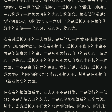
降三世明王共同出现，象征断烦恼的不同层次。马头明王治
“烈怒”，降三世治“欲与我慢”，而增长天王治“散乱与冲动”。
三者构成了一种极为深刻的内心结构组合。藏密僧侣常说：
“若心如风火，则祈增长天王之剑。”这是增长天王在藏传佛
教中的定位——治心风，断心火，稳心念。
密宗对增长天王的一大贡献，是把他从一种“象征”转化为一
种“可观想的力量”。在密宗观想中，增长天王脚下的小鬼不
再是传统意义上的鬼，而是被观为行者自己的散乱心、躁动
心、退失心。增长天王的剑则被观为从自身心中升起的一种
力量，而不是来自外界的恩赐。换句话说，密教让增长天王
成为“修行者内心的化身”：行者观想天王，其实是在观想自
己斩断烦恼的力量。
在密宗的整体体系里，四大天王不是雕像，而是修行的一部
分；不是寺院入口的装饰，而是心灵防御体系的四个层级。
其中，南方增长天王代表的那种“断烦恼、断退心、断迷乱”