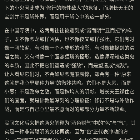
下的小鬼因此成为“修行的隐性敌人”的象征，而增长天王的
宝剑并不是斩外界，而是用于斩心中的这一部分。
在中国寺院中，这两鬼往往被雕刻成“弱而阴”“丑而扭”的样
子，既不像恶龙那样凶猛，也不像夜叉那样强壮。它们有时
像一团软泥，有时像一个不成形的魂影，有时像被捉到的滑
溜之物，又有时像一个面容猥琐的怪形。造像师深知这类鬼
的本质，因此不把它们塑造成“强敌”，而是塑造成“扰敌”。
让人看见它们时，不会如见恶魔般震惊，却会有一种“原来
这就是我心里那种力量”的微妙共鸣。它们不是大恶，而是
小恶；不是致命之敌，而是拖垮人的阴影。增长天王踩住它
们的画面，就是佛教最深刻的心理象征：修行不是与外敌作
战，而是与自己心里最不愿面对的那部分力量不断较劲。
民间文化后来把这两鬼解释为“酒色财气”中的“色”与“气”，其
实是一种非常聪明的文化再读。因为“色”正代表冲动的方