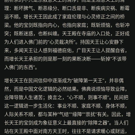
理：断坏脾气、断恶缘分、断口舌是非、断疾病灾祸、断霉
运不顺。增长天王因此成了家庭伦理与心灵修正之间的桥
梁。他的宝剑既指向内心，也指向家庭；既斩烦恼，也斩冲
突；既断迷惑，也断纠缠。天王殿在寺庙的入口处，正好成
为人们进入佛门前的“心灵裁决所”。持国天王让心安静下
来，多闻天王让人感到福德庇佑，广目天王让人提醒自省，
而增长天王承担的则是那一刻的果断决断——斩掉“不该带
入佛门的东西”。
增长天王在民间信仰中逐渐成为“破障第一天王”，并非偶
然，而是中国文化逻辑的必然结果。佛典说烦恼导致业障，
业障导致人生诸苦；换言之，“心不顺，则事不顺”。民间把
这一逻辑进一步生活化：事业不顺、家庭不顺、身体不顺，
人际关系不顺，都与某种“气结”“缘障”“祟扰”有关。因此，增
长天王的宝剑成为象征意义上最直接的“除障之器”。当人们
站在天王殿中面对南方天王时，往往不是请求暖心或财运，