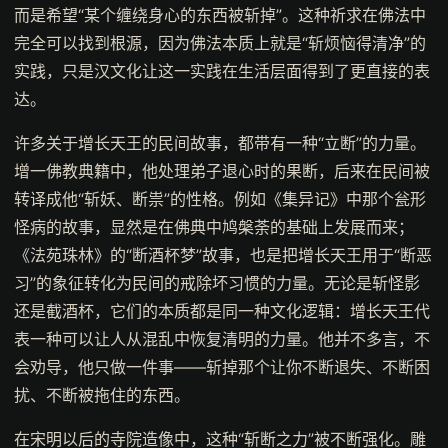
而是希望“某个缠绕身心的东西被斩掉”。这种祈求在佛法中
完全可以找到根源，因为佛法本质上就是“斩烦恼得清净”的
实践，只是汉文化让这一实践在生活层面得到了更直接的表
达。
许多关于增长天王的民间故事，都带有一种“立断”的力量。
增一佛教典籍中，他处理弟子退心时的果断，后来在民间被
转译成他“斩妖、断祟”的性格。例如《集异记》中那个瓮形
怪病的故事，显然是在佛典中鸠槃荼的基础上发展而来；
《法苑珠林》的“断酒杯梦”故事，也是把增长天王用于“断恶
习”的象征转化为民间的戒除坏习惯的力量。无论是斩怪影
还是截酒杯，它们的本质都是同一种文化逻辑：增长天王代
表一种可以让人从混乱中恢复清明的力量。他并不多言，不
会劝导，他只做一件事——斩掉那个让你不断退失、不断困
扰、不断被拖住的东西。
在宋明以后的寺院造像中，这种“斩断之力”被不断强化。雕