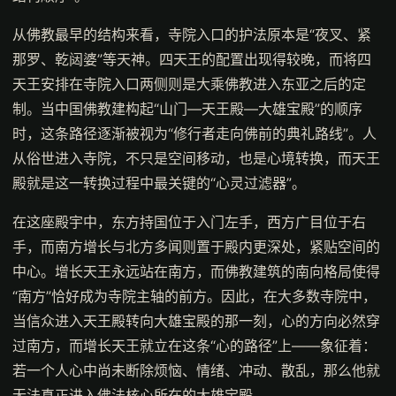
从佛教最早的结构来看，寺院入口的护法原本是“夜叉、紧
那罗、乾闼婆”等天神。四天王的配置出现得较晚，而将四
天王安排在寺院入口两侧则是大乘佛教进入东亚之后的定
制。当中国佛教建构起“山门—天王殿—大雄宝殿”的顺序
时，这条路径逐渐被视为“修行者走向佛前的典礼路线”。人
从俗世进入寺院，不只是空间移动，也是心境转换，而天王
殿就是这一转换过程中最关键的“心灵过滤器”。
在这座殿宇中，东方持国位于入门左手，西方广目位于右
手，而南方增长与北方多闻则置于殿内更深处，紧贴空间的
中心。增长天王永远站在南方，而佛教建筑的南向格局使得
“南方”恰好成为寺院主轴的前方。因此，在大多数寺院中，
当信众进入天王殿转向大雄宝殿的那一刻，心的方向必然穿
过南方，而增长天王就立在这条“心的路径”上——象征着：
若一个人心中尚未断除烦恼、情绪、冲动、散乱，那么他就
无法真正进入佛法核心所在的大雄宝殿。