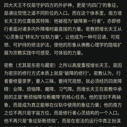
四大天王不仅是守护四方的外护神，更是“内四门”的象征，
是通往觉悟之道不同阶位的入口。而在这个体系里，南方增
长天王的位置极其特殊：他被视为“破障第一行者”，亦即修
行者面对诸多内外障难时最直接的力量。密教把增长天王从
“心灵象征”转化为“仪轨力量”，让他成为一种可召请、可观
想、可护持的修法护法，使他的形象从佛教心理学的隐喻扩
展为宗教实践中可感受、可体验的力量。
密教（尤其是东密与藏密）之所以高度重视增长天王，是因
为密宗的修行方式本质上就是“破障的修行”。密教认为，行
者要修曼荼罗，要入三昧，要持咒观想，就必须经历四类障
碍：业障、烦恼障、魔障、习气障。而增长天王在密教中承
担的正是“断烦恼障与断魔障”的核心任务。他的宝剑不再抽
象，而是成为真正能够在仪轨中使用的象征力量；他的南方
之位不再只是宇宙方位，而是修行者心灵结构的一个入口。
他不再只是“象征斩断烦恼”，而是在密法的运行中真正扮演