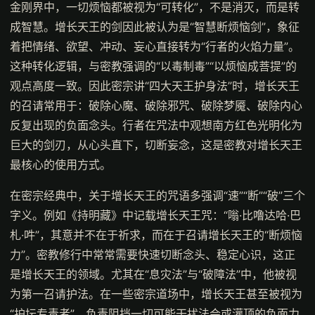
金刚界中，一切烦恼都被视为“可转化”，不是消灭，而是转
成智慧。增长天王的剑因此被认为是“智慧断烦恼剑”，象征
着把情绪、欲望、冲动、妄心直接转为“行者的火焰力量”。
这种转化逻辑，与密教强调的“以毒制毒”“以烦恼成菩提”的
观点高度一致。因此密宗讲“四大天王护身法”时，增长天王
的召请常用于：破除心魔、破除邪咒、破除梦魇、破除内心
反复出现的负面念头。行者在咒法中观想南方红色光明化为
巨大的剑刃，从心头直下，切断妄念，这是密教对增长天王
最核心的使用方式。
在密宗经典中，关于增长天王的咒语多强调“速”“断”“破”三个
字义。例如《持明藏》中记载增长天王咒：“嗡·比噜达哈·巴
札·吽”，其意并不在于祈求，而在于召请增长天王的“断烦恼
力”。密教修行中常常需要快速切断念头、稳定心识，这正
是增长天王的领域。尤其在“息灾法”与“破障法”中，他被视
为第一召请护法。在一些密宗道场中，增长天王甚至被视为
“护坛专责者”，负责阻挡一切可能干扰法会或灌顶的负面力