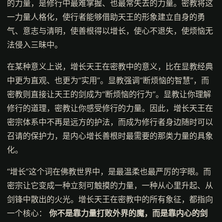
的力量，是修行中最难掌握、也最常失去的力量。密教将这
一力量人格化，使行者能够借助天王的形象建立自身的勇
气、意志与清明，使善根得以增长，使心不退失，使烦恼无
法侵入三昧中。
在某种意义上说，增长天王在密教中的意义，比在显教经典
中更为直观、也更为“实用”。显教强调“断烦恼的智慧”，而
密教则直接让天王的剑成为“断烦恼的行为”。显教让你理解
修行的道理，密教让你感受修行的力量。因此，增长天王在
密宗体系中不再是远方的护法，而成为修行者身边随时可以
召请的保护力，是内心增长善根时最需要的那类力量的具象
化。
“增长”这个词在佛教世界中，是最温柔也最严厉的字眼。而
密宗让它变成一种立刻可触摸的力量，一种从心里升起、从
剑锋中散出的火光。增长天王在密教中的所有象征，都指向
一个核心：
你不是靠力量打败外界的魔，而是靠内心的剑