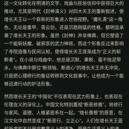
这一文化转化在明清的文学、戏曲与民俗信仰中获得巨大的
推动，尤其是明代《封神演义》对四大天王的重新叙述，使
增长天王以一个崭新的形象进入世俗视野。“魔礼青”这一角
色，无论是重甲、青云剑，还是沉稳刚猛的性格，都明显承
袭了增长天王的形象。虽然《封神》并非佛典，但它塑造了
一个能斩妖魔、破邪祟的武力神将，而这个形象反过来影响
了寺院造像与民间认知，使得增长天王逐渐成为“正义的斩
断者”。在小说与戏曲中，他总是沉默、果断、毫不拖泥带
水，与佛典中那位“断烦恼、断退心”的增长天王并无冲突，
只是把心理修行的象征转移到文化叙事中，让他成为一个能
够迅速行动的护法形象。
然而增长天王的“中国化”不仅表现在武力形象上，也表现在
伦理含义的深化上。中国文化特别重视“断恶修善”，将修行
与家风、道德、人格紧密系在一起。“增长善根”的原意，在
汉文化中自然变成了“断恶行、立正心”。人们在增长天王面
前祈求的不只是宗教意义上的清净，而是生活意义上的清