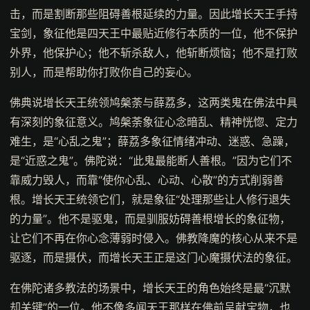
击，而是割断那些阻碍善根延续的力量。因此增长天王手持
宝剑，象征他是四天王中最贴近修行本质的一位，他不保护
外界，他保护心；他不斩杀敌人，他斩断烦恼；他不是打败
别人，而是帮助你打败你自己的妄心。
佛典说增长天王统领鸠槃荼与薛荔多，这两类鬼在佛法中具
有深刻的象征意义。鸠槃荼象征心念暗乱、精神恍惚、定力
难生，是“心乱之鬼”；薛荔多象征情绪冲动、迷惑、急躁，
是“近惑之鬼”。佛陀说：“此鬼最能断人善根。”因为它们不
靠威力毁人，而靠“使你心乱、心动、心散”的方式削弱善
根。增长天王统领它们，就是象征“处理那些让人修行退失
的力量”。他不是驱鬼，而是驯服妨碍善根增长的象征物，
让它们不再在你心念薄弱时侵入。佛教降魔的核心从来不是
驱逐，而是摄伏，而增长天王正是这门心魔摄伏法的象征。
在佛陀诸多教法的场景中，增长天王的角色始终是最“沉默
却关键”的一位。他不像多闻天王那样在佛前呈献宝物，也