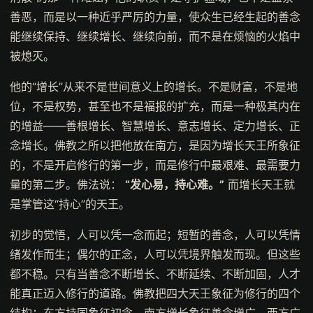
善恶，而是以一种近乎严厉的力量，使众生已经生起的善念
能继续保持、继续增长、继续向前，而不是在烦恼的火焰中
被熄灭。
他的“增长”从来不是世间意义上的增长。不是财富，不是地
位，不是权势，甚至也不是福报的扩充，而是一种极其内在
的增益——善根增长、智慧增长、意志增长、定力增长、正
念增长。佛教之所以把他放在南方，是因为增长天王所象征
的，不是开启修行的第一步，而是修行中最艰难、最需要力
量的第二步。佛法说：
“发心易，持心难。”
而增长天王就
是掌管这“持心”的天王。
初步的觉悟，人可以凭一念而起；短暂的善念，人可以凭情
绪发作而生；偶尔的正念，人可以凭境界触发而现。但这些
都不稳。只有当善念不断增长、不断延续、不断加固，人才
能真正迈入修行的道路。佛教把四大天王象征为修行的四个
结构：东方持国象征初念，南方增长象征善念增广，西方广