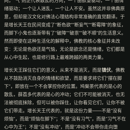
向，“气”则正代表散乱的方向；一个由欲望驱动，一个由情
绪驱动；一个让人迷乱，一个让人不安。虽然这并非佛典原
意，但却是汉文化对佛法心理结构非常准确的直觉翻译。于
是增长天王在民间变成了“断色欲”“断妄气”“断霉障”的象征，
而脚下小鬼也逐渐带有了“破障”“破祟”“破不顺”的生活意义。
然而即使在这种生活化的解释中，佛教的核心象征并未改
变：无论是色欲还是气恼，无论是欲念还是情绪，它们都是
从心中生起，也是修行路上最难跨越的两类力量。
增长天王踩住它们的意义，从来不是消灭，而是
镇伏
。佛教
从不鼓励消灭自身的情绪和欲望，而是要求将它们“摆在脚
下”，即放在一个不会掌控你的位置。鸠槃荼代表的是心的
散乱，薛荔多代表的是心的冲动；它们不可能被消灭，也无
法被彻底抹除，但可以被你踩住，让你看见它们，让你不被
它们带走。增长天王代表的，就是这份力量——不是“没有
烦恼”，而是“烦恼在脚下”；不是“没有习气”，而是“习气不在
心中为王”；不是“没有冲动”，而是“冲动不会带你走向堕