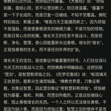
佛教把心比作田，而烦恼比作藤蔓。《大集经》说：“烦恼
如藤，盘结心田，若不以慧剑断之，则日夜滋蔓。”藤蔓不
是一下子长成的，而是日复一日缠绕、不知不觉覆盖。佛陀
特别指出：断藤之事，“唯南方天王能摄而断之”。因为烦恼
不是强敌，而是使善根退失的微细力量；不是可怕的怪物，
而是日常心念的松懈。增长天王的任务不是战斗，而是剪
断、净化、整理，使心田能重新长出善根。增长的“增长”，
正是指善根的生长，而不是任何外界的扩张。
增长天王的宝剑，是他象征中最重要的符号。人们往往误以
为天王的剑是战斗之剑，然而佛典中明确指出，这把剑是
“慧剑”，是智慧断烦恼之剑。《陀罗尼集经》说：“毗琉璃天
王执慧剑，能断众生诸烦恼藤。”佛教世界里，刀象征断
截，剑象征智慧，因此慧剑象征“用智慧斩断烦恼”。烦恼被
视为藤蔓、毒蛇、荆棘，而慧剑所截的，正是这些缠绕心
根、阻止善根增长的东西。一个人之所以无法增长善根，不
是因为缺少善，而是因为烦恼过重；智慧之剑的使命不是攻