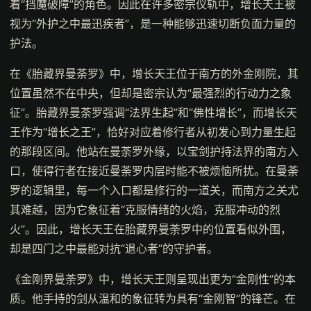
着“挡魔破障”的角色。因此在许多密宗仪轨中，增长天王被
视为“外护之中最迅疾者”，是一种能够迅速切断负面力量的
护法。
在《胎藏界曼荼罗》中，增长天王位于南方的外金刚院，其
位置虽然不在中央，但却是密宗认为“最强烈的行动力之象
征”。胎藏界曼荼罗强调“法界生起”和“佛性增长”，而增长天
王作为“增长之王”，恰好对应着修行者从初发心到力量生起
的那段区间。他站在曼荼罗外缘，以宝剑护持法界的南方入
口，使得行者在接近曼荼罗内层时能不被烦恼所扰。在曼荼
罗的逻辑里，每一个入口都是修行的一道关，而南方之关尤
其难越，因为它象征着“克服情绪的火焰，克服冲动的烈
火”。因此，增长天王在胎藏界曼荼罗中的位置看似外围，
却是四门之中最能对抗“退心者”的守护者。
《金刚界曼荼罗》中，增长天王则呈现出更为“金刚性”的本
质。他手持的剑从温和的象征转为具有“金刚智”的锋芒。在