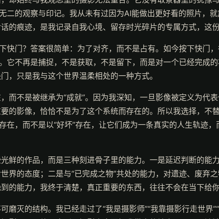
一无二的观察与印记。我从未有过因为AI能做出更好看的照片，
话的痕迹，是我记录自我心境、留存时光碎片的专属方式，这份
按下快门？答案很简单：为了对齐，而不是占有。如今按下快门
候。它不再是捕捉，不是获取，不是留下，而是对一个已经完成
快门，只是我与这个世界温柔相处的一种方式。
，而不是被继承为“成就”。因为我深知，一旦影像被定义为代
重要的影像，恰恰不是为了这个系统而存在的。所以我选择，不
列存在，而不是以“好坏”存在，让它们成为一条真实的人生轨迹
些光鲜的作品，而是三种刻进骨子里的能力。一是延迟判断的能
世界的态度；二是与“已完成之物”共处的能力，对遗迹、废弃
晚到的能力，我终于清楚，真正重要的东西，往往不会在当下给
磨灭的结构。我已经走过了“我是摄影师”“我靠摄影行走世界”