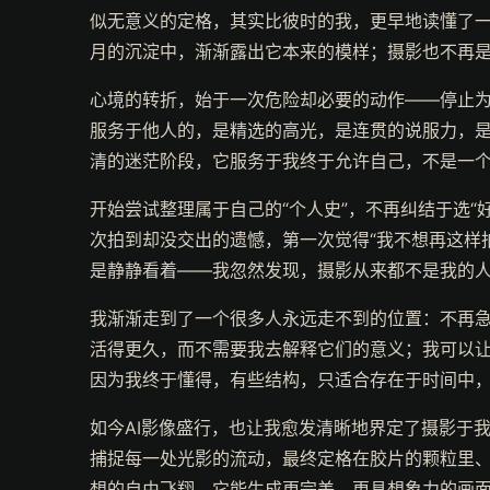
似无意义的定格，其实比彼时的我，更早地读懂了一
月的沉淀中，渐渐露出它本来的模样；摄影也不再是
心境的转折，始于一次危险却必要的动作——停止为
服务于他人的，是精选的高光，是连贯的说服力，是
清的迷茫阶段，它服务于我终于允许自己，不是一个
开始尝试整理属于自己的“个人史”，不再纠结于选
次拍到却没交出的遗憾，第一次觉得“我不想再这样
是静静看着——我忽然发现，摄影从来都不是我的
我渐渐走到了一个很多人永远走不到的位置：不再
活得更久，而不需要我去解释它们的意义；我可以
因为我终于懂得，有些结构，只适合存在于时间中
如今AI影像盛行，也让我愈发清晰地界定了摄影于
捕捉每一处光影的流动，最终定格在胶片的颗粒里、
想的自由飞翔，它能生成更完美、更具想象力的画