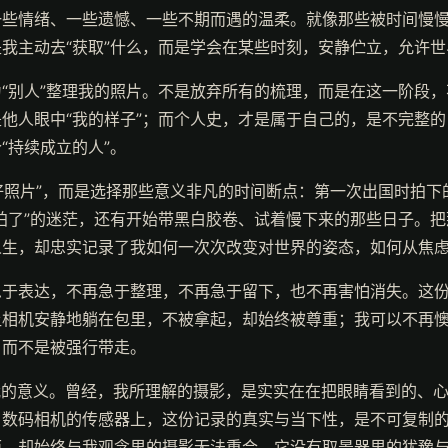
些情绪、一些遗憾、一些不期而遇的温柔。就像那些被时间慢慢
我主动去“获取”什么，而是学会在某些时刻，安静伫立，允许
“别人”整理我的照片。不是放弃所有的梳理，而是在这一阶段
他人眼中“我的样子”；而个人史，才是属于自己的，是不完整
“持续成立的人”。
“好照片”，而是选择那些意义非凡的时间断点：第一次出国时拍
拍了”的迷茫，还有开始带黑白胶卷、试着慢下来的那些日子。
人生，却忠实记录了我如何一次次改变对世界的姿态，如何从焦
急于表达，不再急于整理，不再急于留下，也不再害怕消失。这
让相机安静地躺在包里，不被拿起，却始终被尊重；我可以不再
，而不是被强行带走。
我的意义。曾经，我所理解的摄影，是实实在在把眼睛看到的、
数码相机的传感器上，这份记录的真实与当下性，是不可复制的
面，却始终与我观念里的摄影无法重合。它没有取景器里的犹豫