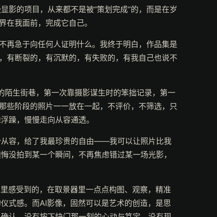
显影的项目，从来都不是被“策划完成”的，而是在岁
世界在我面前，完成它自己。
，不再急于向任何人证明什么。我终于明白，作品集是
的，有断裂的，有沉默的，有失败的，有我自己也说不
下的陌生街巷，第一次靠摄影谋生时的笨拙记录，第一
把那些阶段的照片一一放在一起，不评价，不筛选，只
虑浮躁，慢慢走向从容通透。
份从容，给了我最珍贵的自由——我可以让照片比我
懊悔没拍到某一个瞬间，不再焦虑错过某一场光影，
心里感受到的，在取景器里一点点构图、观察，精准
仪式感。而AI影像，固然可以是艺术的创造，是思
与确认，没有按下快门那一刻的心动与笃定，没有现